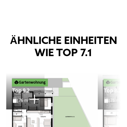
ÄHNLICHE EINHEITEN
WIE TOP 7.1
Gartenwohnung
Gartenwo
Top 9.2
Top 8.2
76 m²
76 m²