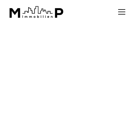
ZURÜCK ZUR ÜBERSICHT
kaufen
Gartenwohnung
75 m²
8200 Gleisdorf
JETZT EXPOSÉ ANFORDERN