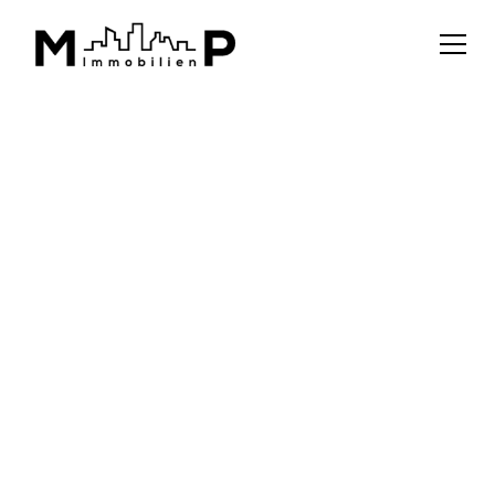
ZURÜCK ZUR ÜBERSICHT
kaufen
Gartenwohnung
47 m²
8200 Gleisdorf
JETZT EXPOSÉ ANFORDERN