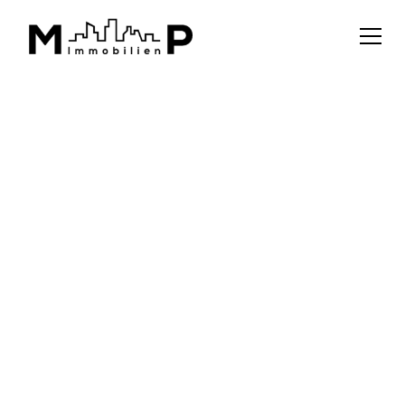
ZURÜCK ZUR ÜBERSICHT
kaufen
Balkonwohnung
53 m²
8041 Graz
JETZT ANFRAGEN